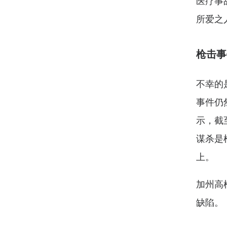
医疗事
所爱之
枪击事
不幸的
事件仍
示，截
谋杀是
上。
加州高
缺陷。