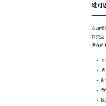
谁可
在加州
件类型
潜在的
直
雇
制
负
医