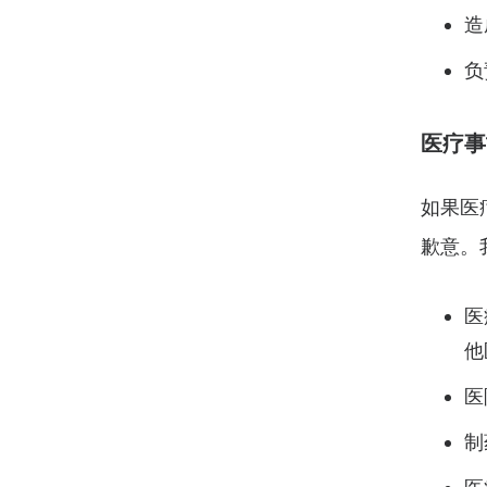
造
负
医疗事
如果医
歉意。
医
他
医
制