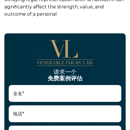
significantly affect the strength, value, and
outcome of a personal
请求一个
免费案例评估