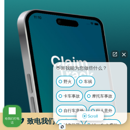
👋🏼我能为您做些什么？
野火
车祸
卡车事故
摩托车事故
自行车意外
行人意外
Scroll
给我们打电
致电我们
|
全天候24/7服务
话
过失致死
Uber/Lyft 事故