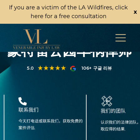
If you are a victim of the LA Wildfires, click
x
here for a free consultation
蒙特雷公园车祸律师
5.0
106+ 구글 리뷰