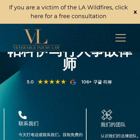
If you are a victim of the LA Wildfires, click
x
here for a free consultation
帕科伊马行人事故律
师
5.0
106+ 구글 리뷰