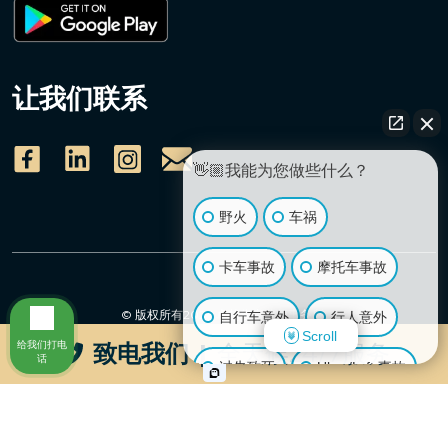
让我们联系
👋🏼我能为您做些什么？
野火
车祸
卡车事故
摩托车事故
© 版权所有2026
卓越伤害律师事务所
.
自行车意外
行人意外
版权所有。
Scroll
给我们打电
致电我们
|
全天候24/7服务
话
过失致死
Uber/Lyft 事故
免责声明
使用条款
隐私政策
滑倒摔伤
动物咬伤