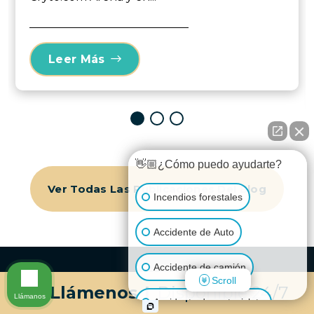
Leer Más
👋🏼¿Cómo puedo ayudarte?
Ver Todas Las Publicaciones Del Blog
Incendios forestales
Accidente de Auto
Accidente de camión
Scroll
Llámenos
|
Disponible 24/7
Llámanos
Accidente de motocicleta