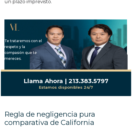
un plazo imprevisto.
Te trataremos con el
respeto y la
compasión que te
mereces.
Llama Ahora | 213.383.5797
Estamos disponibles 24/7
Regla de negligencia pura
comparativa de California