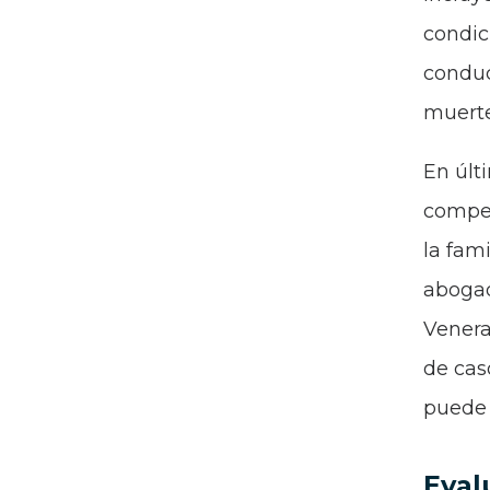
condic
conduc
muerte
En últ
compen
la fam
abogad
Venera
de cas
puede 
Eval