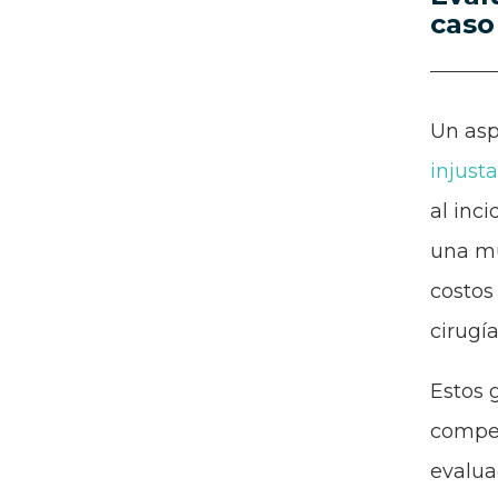
caso
Un asp
injusta
al inc
una mu
costos
cirugí
Estos 
compen
evalua