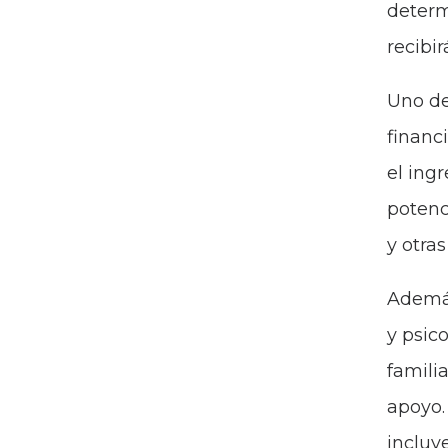
determ
recibi
Uno de
financ
el ing
potenc
y otra
Además
y psic
famili
apoyo.
incluye