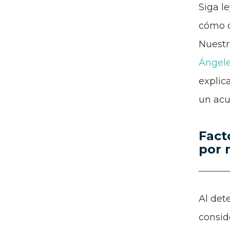
Siga l
cómo c
Nuestr
Ángel
explic
un acu
Fact
por 
Al det
consid