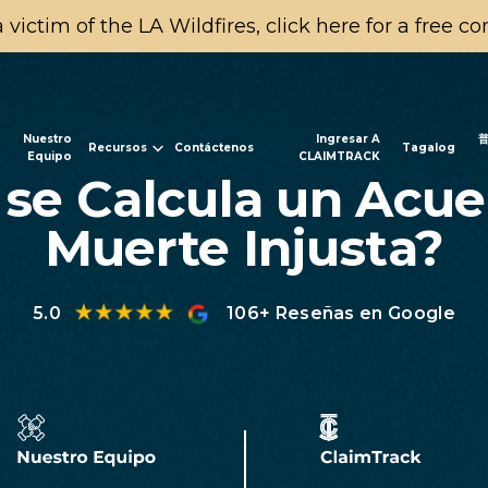
a victim of the LA Wildfires, click here for a free c
Nuestro
Ingresar A
Recursos
Contáctenos
Tagalog
Equipo
CLAIMTRACK
se Calcula un Acue
Muerte Injusta?
5.0
106+ Reseñas en Google