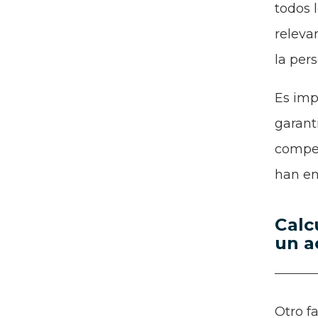
todos l
releva
la pers
Es imp
garanti
compen
han en
Calc
un a
Otro f