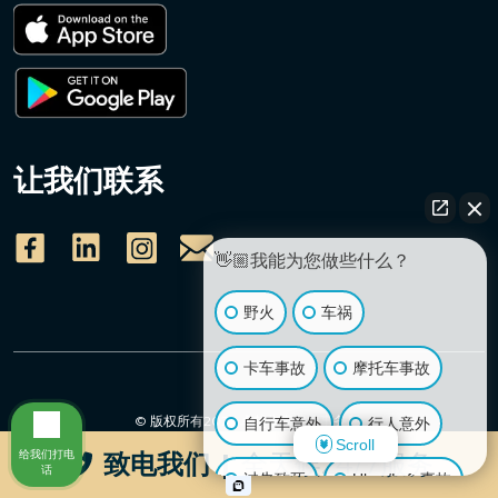
让我们联系
👋🏼我能为您做些什么？
野火
车祸
卡车事故
摩托车事故
© 版权所有2026
卓越伤害律师事务所
.
自行车意外
行人意外
版权所有。
Scroll
给我们打电
致电我们
|
全天候24/7服务
话
过失致死
Uber/Lyft 事故
免责声明
使用条款
隐私政策