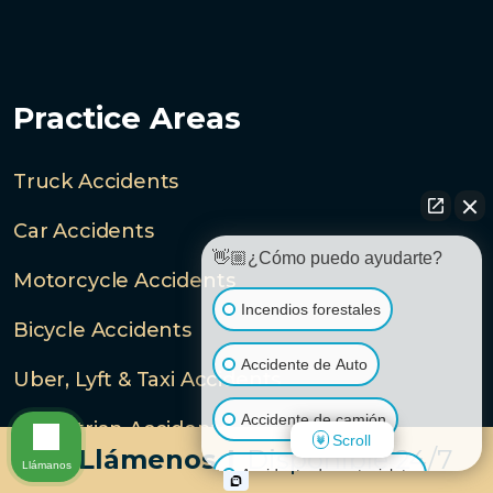
Practice Areas
Truck Accidents
Car Accidents
👋🏼¿Cómo puedo ayudarte?
Motorcycle Accidents
Incendios forestales
Bicycle Accidents
Accidente de Auto
Uber, Lyft & Taxi Accidents
Accidente de camión
Pedestrian Accidents
Scroll
Llámenos
|
Disponible 24/7
Llámanos
Accidente de motocicleta
Dog Bites