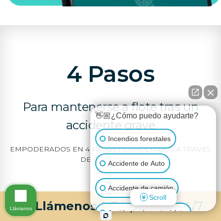
4 Pasos
Para mantenerse a flote tras un
👋🏼¿Cómo puedo ayudarte?
accidente grave
Incendios forestales
EMPODERADOS EN 4 PASOS | CONECTADOS A TRAVÉS
DE CLAIMTRACK
Accidente de Auto
Accidente de camión
Scroll
Llámenos
|
Disponible 24/7
Llámanos
Accidente de motocicleta