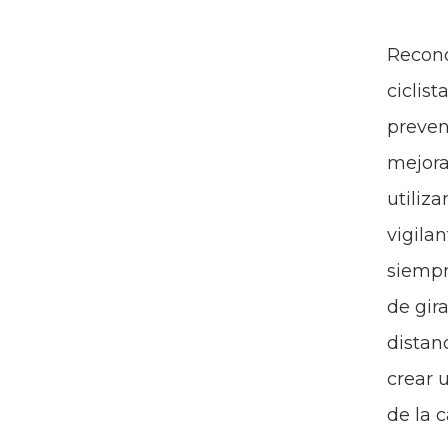
Recono
ciclis
preven
mejora
utiliz
vigila
siempr
de gir
distan
crear 
de la c