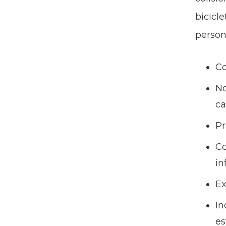
bicicl
person
Co
No
ca
Pr
Co
in
Ex
In
es