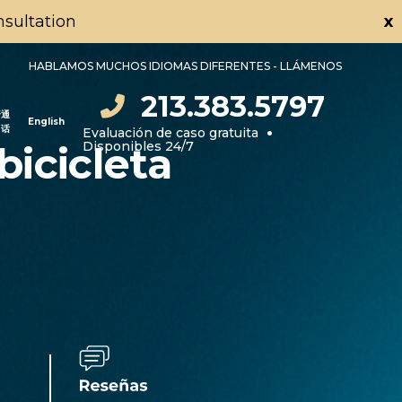
onsultation
x
HABLAMOS MUCHOS IDIOMAS DIFERENTES - LLÁMENOS
213.383.5797
普通
English
•
话
Evaluación de caso gratuita
Disponibles 24/7
icicleta