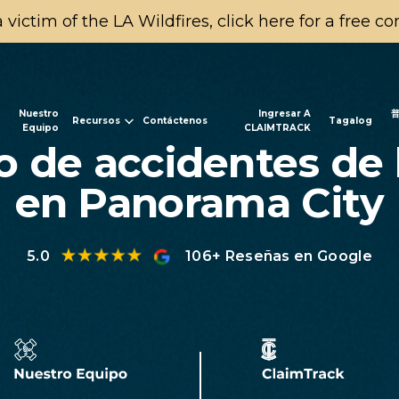
a victim of the LA Wildfires, click here for a free c
Nuestro
Ingresar A
Recursos
Contáctenos
Tagalog
Equipo
CLAIMTRACK
 de accidentes de b
en Panorama City
5.0
106+ Reseñas en Google