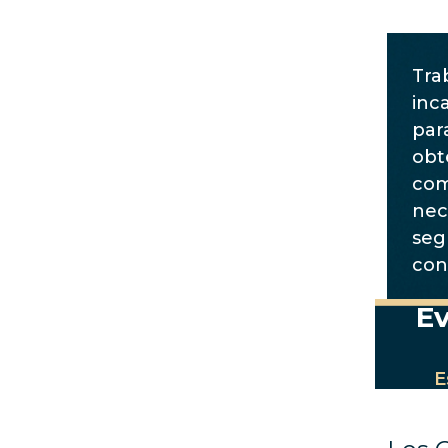
Tra
inc
par
obt
com
nec
seg
con
Ev
E