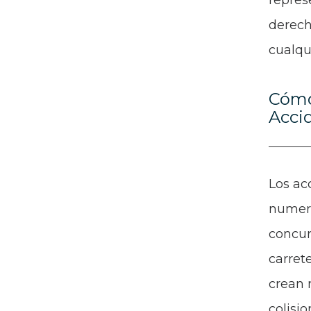
repres
derech
cualqui
Cómo
Accid
Los ac
numero
concur
carret
crean 
colisi