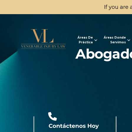
If you are 
Áreas De
Áreas Donde
Práctica
Servimos
Abogado