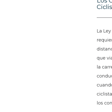
Los 
Cicli
La Ley
requie
distan
que vi
la car
conduc
cuando
ciclis
los co