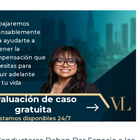
bajaremos
ansablemente
a ayudarte a
ener la
pensación que
esitas para
uir adelante
 tu vida
aluación de caso
gratuita
stamos disponibles 24/7