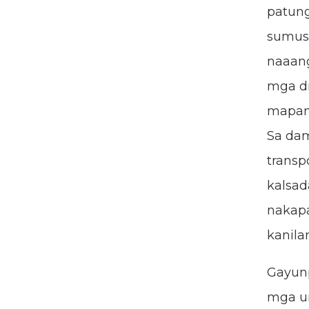
patung
sumus
naaang
mga dr
mapan
Sa da
transp
kalsad
nakapa
kanila
Gayun
mga ur