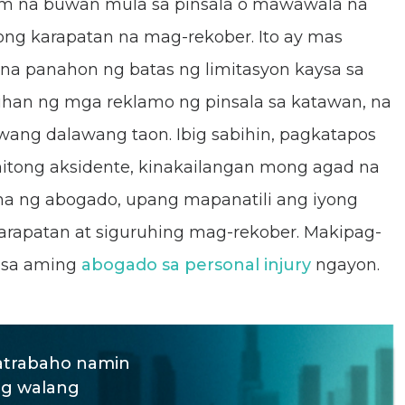
im na buwan mula sa pinsala o mawawala na
ong karapatan na mag-rekober. Ito ay mas
 na panahon ng batas ng limitasyon kaysa sa
han ng mga reklamo ng pinsala sa katawan, na
wang dalawang taon. Ibig sabihin, pagkatapos
itong aksidente, kinakailangan mong agad na
 ng abogado, upang mapanatili ang iyong
rapatan at siguruhing mag-rekober. Makipag-
 sa aming
abogado sa personal injury
ngayon.
atrabaho namin
g walang