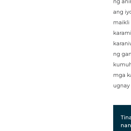
ng an
ang iy
maikli
karami
karani
ng gan
kumuha
mga ka
ugnay
Tin
nan