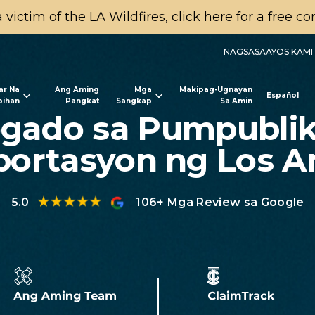
a victim of the LA Wildfires, click here for a free c
NAGSASAAYOS KAMI 
ar Na
Ang Aming
Mga
Makipag-Ugnayan
Español
lbihan
Pangkat
Sangkap
Sa Amin
gado sa Pumpubli
portasyon ng Los A
5.0
106+ Mga Review sa Google