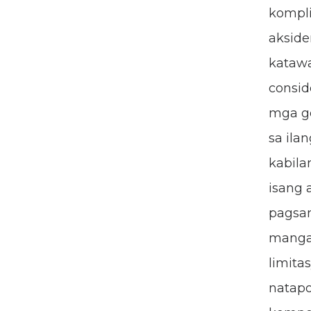
kompli
akside
katawa
consid
mga g
sa ila
kabila
isang 
pagsam
mangah
limita
natapo