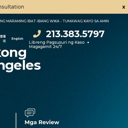
onsultation
x
NG MARAMING IBAT-IBANG WIKA - TUMAWAG KAYO SA AMIN
213.383.5797
普通
English
•
话
Libreng Pagsusuri ng Kaso
Magagamit 24/7
kong
ngeles