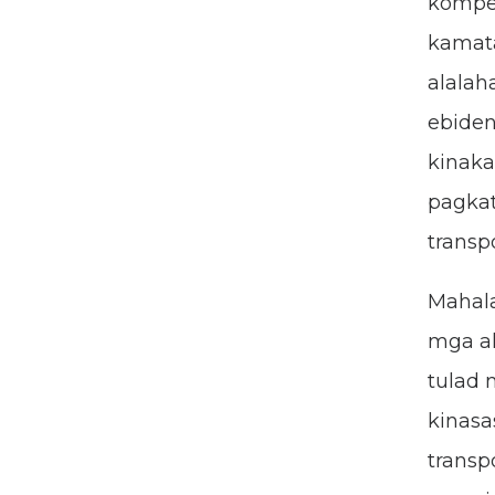
kompen
kamata
alalah
ebiden
kinaka
pagka
transp
Mahala
mga ak
tulad 
kinas
transp