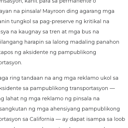
sasyon, kahit para sa permanente o
yan na pinsala! Mayroon ding agarang mga
anin tungkol sa pag-preserve ng kritikal na
sya na kaugnay sa tren at mga bus na
ilangang harapin sa lalong madaling panahon
tapos ng aksidente ng pampublikong
ortasyon.
ga ring tandaan na ang mga reklamo ukol sa
sidente sa pampublikong transportasyon —
ng lahat ng mga reklamo ng pinsala na
asangkutan ng mga ahensiyang pampublikong
ortasyon sa California — ay dapat isampa sa loob