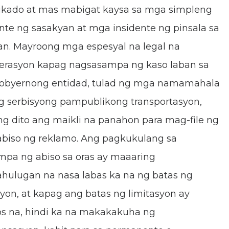
kado at mas mabigat kaysa sa mga simpleng
nte ng sasakyan at mga insidente ng pinsala sa
n. Mayroong mga espesyal na legal na
erasyon kapag nagsasampa ng kaso laban sa
obyernong entidad, tulad ng mga namamahala
ng serbisyong pampublikong transportasyon,
ng dito ang maikli na panahon para mag-file ng
abiso ng reklamo. Ang pagkukulang sa
pa ng abiso sa oras ay maaaring
ulugan na nasa labas ka na ng batas ng
syon, at kapag ang batas ng limitasyon ay
s na, hindi ka na makakakuha ng