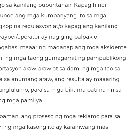
o sa kanilang pupuntahan. Kapag hindi
unod ang mga kumpanyang ito sa mga
kop na regulasyon at/o kapag ang kanilang
ayber/operator ay nagiging palpak o
gahas, maaaring maganap ang mga aksidente.
mi ng mga taong gumagamit ng pampublikong
ortasyon araw-araw at sa dami ng mga tao sa
a sa anumang araw, ang resulta ay maaaring
nglulumo, para sa mga biktima pati na rin sa
ng mga pamilya.
paman, ang proseso ng mga reklamo para sa
i ng mga kasong ito ay karaniwang mas