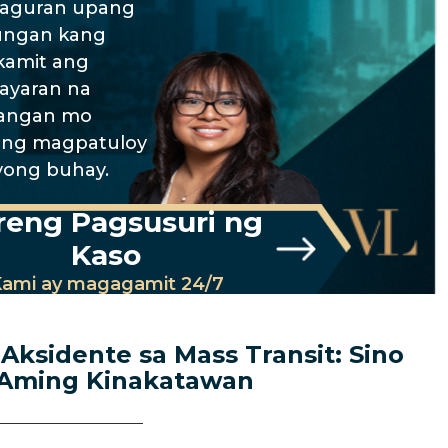
aguran upang
ungan kang
amit ang
ayaran na
langan mo
ng magpatuloy
iyong buhay.
reng Pagsusuri ng
Kaso
ami ay magagamit 24/7
Aksidente sa Mass Transit: Sino
Aming Kinakatawan