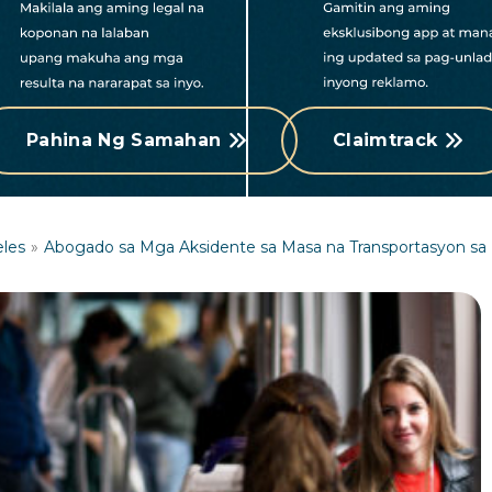
Pahina Ng Samahan
Claimtrack
eles
Abogado sa Mga Aksidente sa Masa na Transportasyon sa