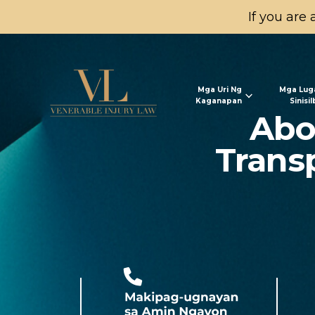
If you are 
Mga Uri Ng
Mga Lug
Kaganapan
Sinisi
Abo
Trans