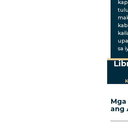
kap
tul
mak
kab
kai
upa
sa 
Lib
K
Mga 
ang 