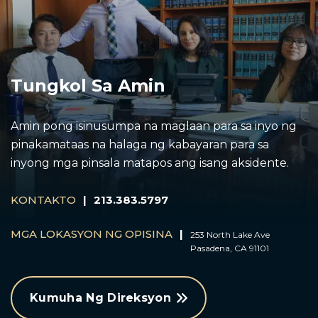
Tungkol Sa Amin
Amin pong isinusumpa na maglaan para sa inyo ng
pinakamataas na halaga ng kabayaran para sa
inyong mga pinsala matapos ang isang aksidente.
KONTAKTO
|
213.383.5797
MGA LOKASYON NG OPISINA
|
253 North Lake Ave
Pasadena, CA 91101
Kumuha Ng Direksyon